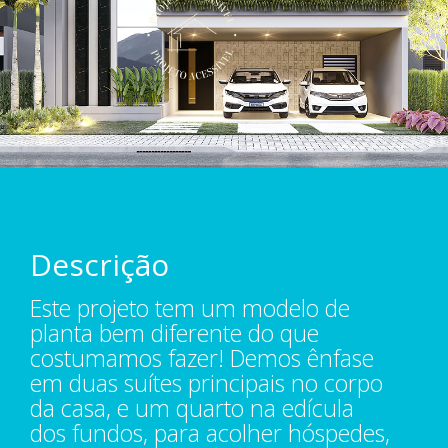
Descrição
Este projeto tem um modelo de
planta bem diferente do que
costumamos fazer! Demos ênfase
em duas suítes principais no corpo
da casa, e um quarto na edícula
dos fundos, para acolher hóspedes,