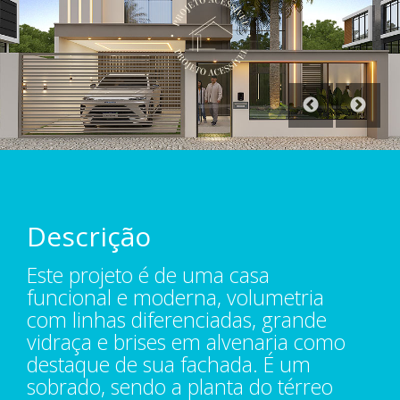
Descrição
Este projeto é de uma casa
funcional e moderna, volumetria
com linhas diferenciadas, grande
vidraça e brises em alvenaria como
destaque de sua fachada. É um
sobrado, sendo a planta do térreo