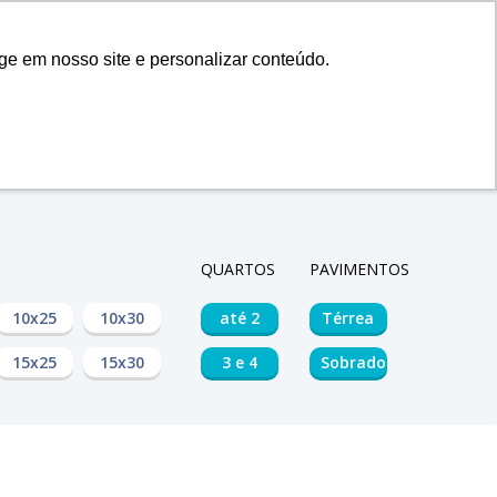
|
ge em nosso site e personalizar conteúdo.
os Prontos
Projetos Personalizados
Blog
Blog
QUARTOS
PAVIMENTOS
10x25
10x30
até 2
Térrea
15x25
15x30
3 e 4
Sobrado