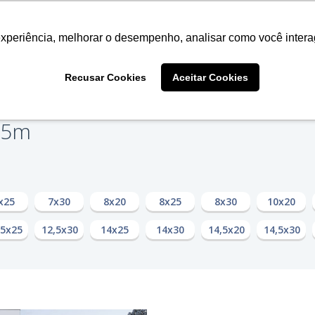
experiência, melhorar o desempenho, analisar como você intera
Home
Quem Somos
Projet
Recusar Cookies
Aceitar Cookies
x25m
x25
7x30
8x20
8x25
8x30
10x20
,5x25
12,5x30
14x25
14x30
14,5x20
14,5x30