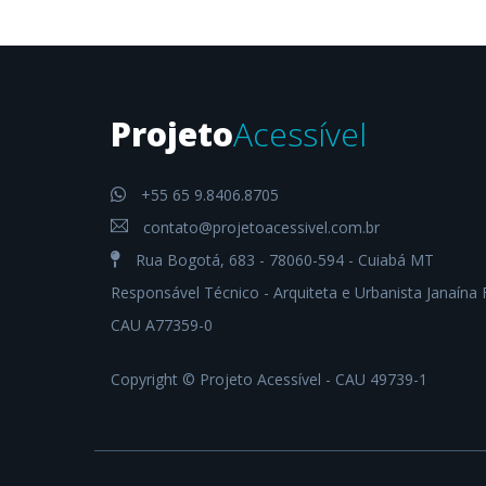
Projeto
Acessível
+55 65 9.8406.8705
contato@projetoacessivel.com.br
Rua Bogotá, 683 - 78060-594 - Cuiabá MT
Responsável Técnico - Arquiteta e Urbanista Janaína 
CAU A77359-0
Copyright © Projeto Acessível - CAU 49739-1