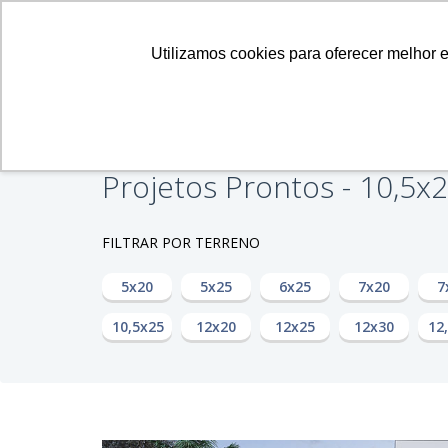
ATENDEMOS EM TODO O TERRITÓRIO NACIONAL |
Utilizamos cookies para oferecer melhor 
Telefones:
65 98406.8705
Projetos Prontos - 10,5
FILTRAR POR TERRENO
5x20
5x25
6x25
7x20
7
10,5x25
12x20
12x25
12x30
12